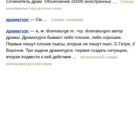
Сочинитель драм. Объяснение 25000 иностранных …
Словарь
иностранных слов русского языка
драматург
— См …
Словарь синонимов
драматург
— а, м. dramaturge m. <гр. dramaturgos автор
драмы. Драматурги бывают либо плохие, либо хорошие.
Первые пишут плохие пьесы, вторые не пишут пьес. С.Гитри. //
Борохов. Три задачи драматурга: первая создать ситуацию,
вторая подвести к ней действие …
Исторический словарь
галлицизмов русского языка