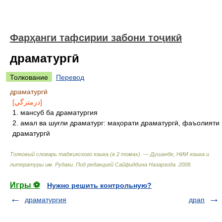
Фарҳанги тафсирии забони тоҷикӣ
драматургӣ
Толкование
Перевод
драматургӣ
[درمترگي]
1. мансуб ба драматургия
2. амал ва шуғли драматург: маҳорати драматургӣ, фаъолияти
драматургӣ
Толковый словарь таджикского языка (в 2 томах). — Душанбе, НИИ языка и
литературы им. Рудаки
.
Под редакцией Сайфиддина Назарзода
.
2008
.
Игры ⚽
Нужно решить контрольную?
драматургия
драп