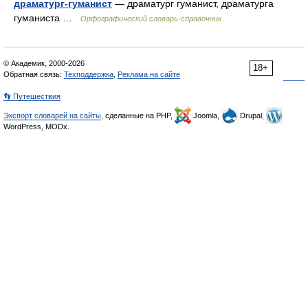
драматург-гуманист
— драматург гуманист, драматурга
гуманиста …
Орфографический словарь-справочник
© Академик, 2000-2026
18+
Обратная связь:
Техподдержка
,
Реклама на сайте
👣 Путешествия
Экспорт словарей на сайты
, сделанные на PHP,
Joomla,
Drupal,
WordPress, MODx.